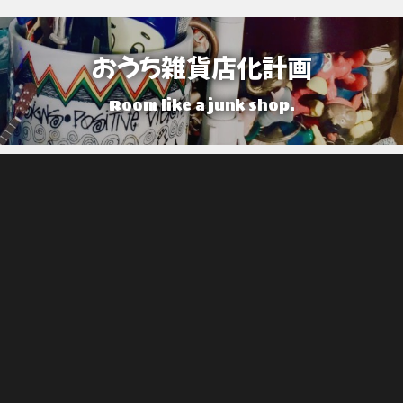
おうち雑貨店化計画
Room like a junk shop.