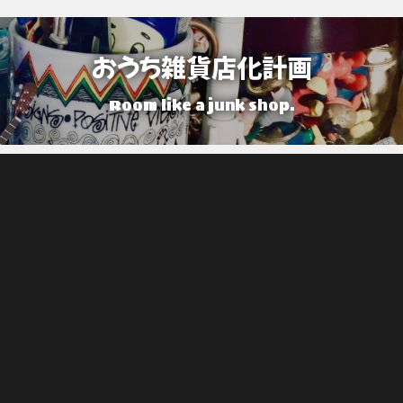
おうち雑貨店化計画
Room like a junk shop.