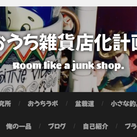
おうち雑貨店化計
Room like a junk shop.
究所
おうちラボ
盆栽道
小さな釣
俺の一品
ブログ
自己紹介
プラ