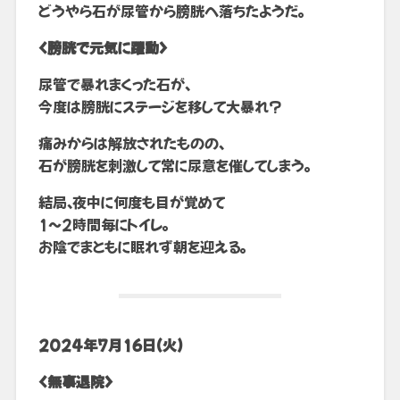
どうやら石が尿管から膀胱へ落ちたようだ。
<膀胱で元気に躍動>
尿管で暴れまくった石が、
今度は膀胱にステージを移して大暴れ?
痛みからは解放されたものの、
石が膀胱を刺激して常に尿意を催してしまう。
結局、夜中に何度も目が覚めて
1~2時間毎にトイレ。
お陰でまともに眠れず朝を迎える。
2024年7月16日(火)
<無事退院>