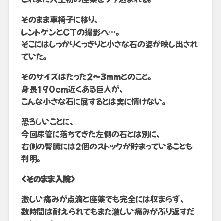
そのまま車椅子に移り、
レントゲンとCTの撮影へ…。
そこにはしっかりくっきりと小さな石の姿が映し出され
ていた。
そのサイズはたった
2~3mm
とのこと。
身長190cm近くある巨人が、
こんな小さな石に屈するとは実に情けない。
恐ろしいことに、
今回尿管に落ちてきた左側の石とは別に、
右側の腎臓には2個のストックが貯まっていることも
判明。
<そのまま入院>
激しい痛みが点滴と座薬でも完全には収まらず、
数時間は耐えられてもまた激しい痛みがぶり返すだ