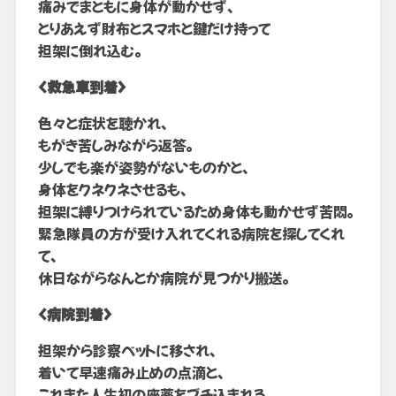
痛みでまともに身体が動かせず、
とりあえず財布とスマホと鍵だけ持って
担架に倒れ込む。
<救急車到着>
色々と症状を聴かれ、
もがき苦しみながら返答。
少しでも楽が姿勢がないものかと、
身体をクネクネさせるも、
担架に縛りつけられているため身体も動かせず苦悶。
緊急隊員の方が受け入れてくれる病院を探してくれ
て、
休日ながらなんとか病院が見つかり搬送。
<病院到着>
担架から診察ベットに移され、
着いて早速痛み止めの点滴と、
これまた人生初の座薬をブチ込まれる。