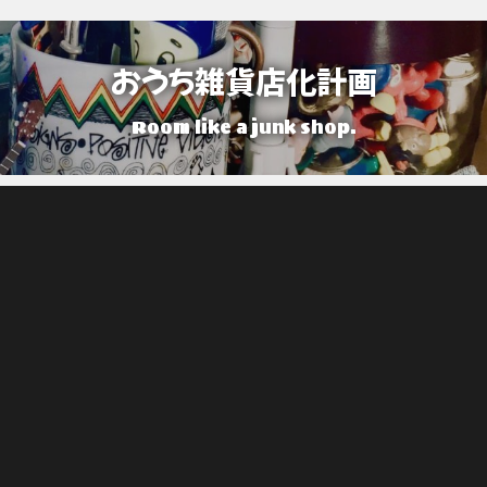
おうち雑貨店化計画
Room like a junk shop.