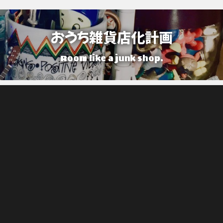
おうち雑貨店化計画
Room like a junk shop.