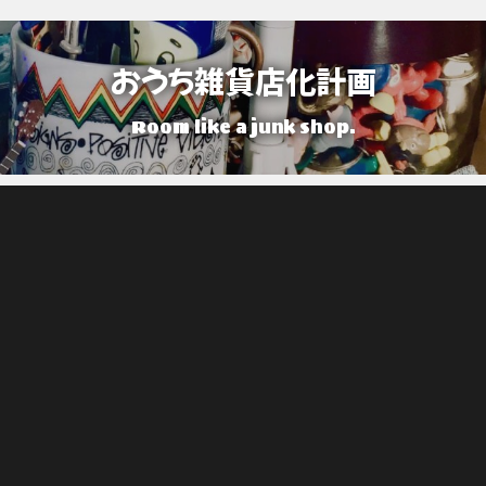
おうち雑貨店化計画
Room like a junk shop.