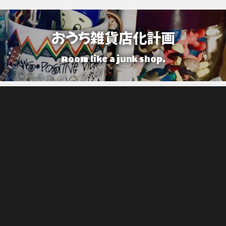
おうち雑貨店化計画
Room like a junk shop.