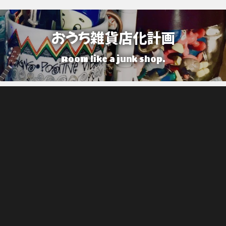
おうち雑貨店化計画
Room like a junk shop.