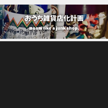
おうち雑貨店化計画
Room like a junk shop.