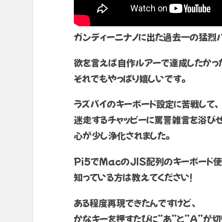
ガンディーニナノに出た過去一の猛烈バ
欲を言えば自作ルアーで達成したかった
それでもやっぱり嬉しいです。
ラズパイのキーボード設定に苦戦して、
迷走するチャッピーに罵詈雑言を浴びせ
心が少し浄化されました。
Pi5でMacのJIS配列のキーボード
知っている方は教えてください！
ある程度再現できたんですけど、
かなキーを押すたびに”あ”と”A”が切