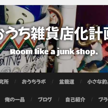
おうち雑貨店化計
Room like a junk shop.
究所
おうちラボ
盆栽道
小さな釣
俺の一品
ブログ
自己紹介
プラ