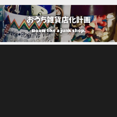
おうち雑貨店化計画
Room like a junk shop.